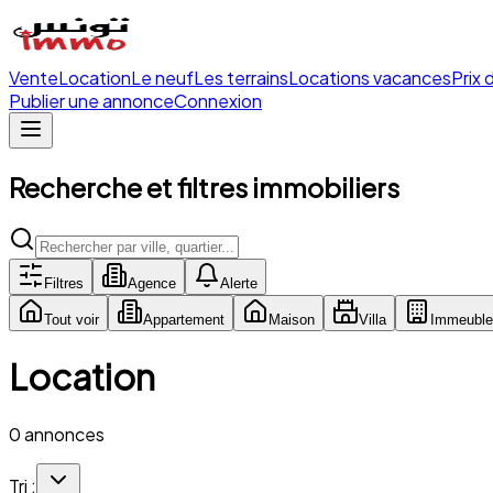
Vente
Location
Le neuf
Les terrains
Locations vacances
Prix 
Publier une annonce
Connexion
Recherche et filtres immobiliers
Filtres
Agence
Alerte
Tout voir
Appartement
Maison
Villa
Immeuble
Location
0 annonces
Tri :