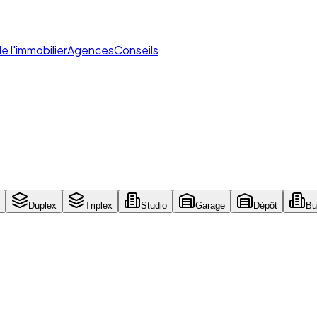
de l'immobilier
Agences
Conseils
Duplex
Triplex
Studio
Garage
Dépôt
Bu