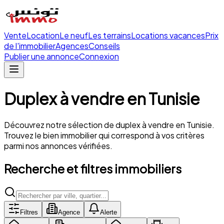
Vente
Location
Le neuf
Les terrains
Locations vacances
Prix
de l'immobilier
Agences
Conseils
Publier une annonce
Connexion
Duplex
à vendre
en Tunisie
Découvrez notre sélection de
duplex
à vendre
en Tunisie.
Trouvez le bien immobilier qui correspond à vos critères
parmi nos annonces vérifiées.
Recherche et filtres immobiliers
Filtres
Agence
Alerte