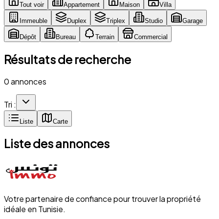
Tout voir
Appartement
Maison
Villa
Immeuble
Duplex
Triplex
Studio
Garage
Dépôt
Bureau
Terrain
Commercial
Résultats de recherche
0 annonces
Tri :
Liste
Carte
Liste des annonces
Votre partenaire de confiance pour trouver la propriété
idéale en Tunisie.