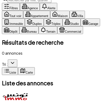
Filtres
Agence
Alerte
Tout voir
Appartement
Maison
Villa
Immeuble
Duplex
Triplex
Studio
Garage
Dépôt
Bureau
Terrain
Commercial
Résultats de recherche
0 annonces
Tri :
Liste
Carte
Liste des annonces