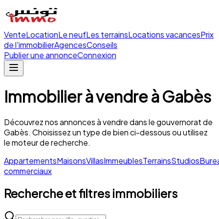
Vente
Location
Le neuf
Les terrains
Locations vacances
Prix
de l'immobilier
Agences
Conseils
Publier une annonce
Connexion
Immobilier
à vendre
à
Gabès
Découvrez nos annonces
à vendre
dans le gouvernorat de
Gabès
. Choisissez un type de bien ci-dessous ou utilisez
le moteur de recherche.
Appartements
Maisons
Villas
Immeubles
Terrains
Studios
Bure
commerciaux
Recherche et filtres immobiliers