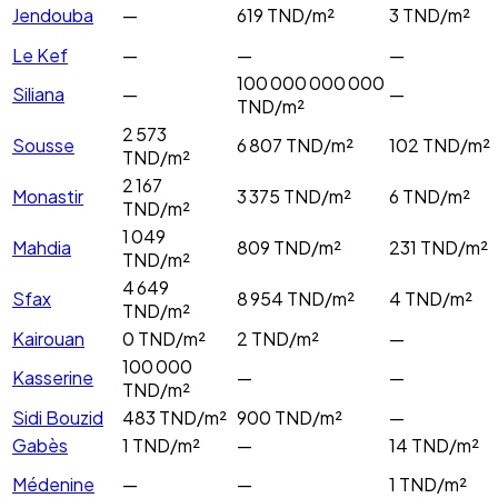
Jendouba
—
619
TND/m²
3
TND/m²
Le Kef
—
—
—
100 000 000 000
Siliana
—
—
TND/m²
2 573
Sousse
6 807
TND/m²
102
TND/m²
TND/m²
2 167
Monastir
3 375
TND/m²
6
TND/m²
TND/m²
1 049
Mahdia
809
TND/m²
231
TND/m²
TND/m²
4 649
Sfax
8 954
TND/m²
4
TND/m²
TND/m²
Kairouan
0
TND/m²
2
TND/m²
—
100 000
Kasserine
—
—
TND/m²
Sidi Bouzid
483
TND/m²
900
TND/m²
—
Gabès
1
TND/m²
—
14
TND/m²
Médenine
—
—
1
TND/m²