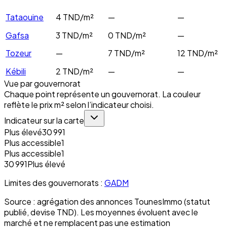
Tataouine
4
TND/m²
—
—
Gafsa
3
TND/m²
0
TND/m²
—
Tozeur
—
7
TND/m²
12
TND/m²
Kébili
2
TND/m²
—
—
Vue par gouvernorat
Chaque point représente un gouvernorat. La couleur
reflète le prix m² selon l’indicateur choisi.
Indicateur sur la carte
Plus élevé
30 991
Plus accessible
1
Plus accessible
1
30 991
Plus élevé
Limites des gouvernorats :
GADM
Source : agrégation des annonces TounesImmo (statut
publié, devise TND). Les moyennes évoluent avec le
marché et ne remplacent pas une estimation