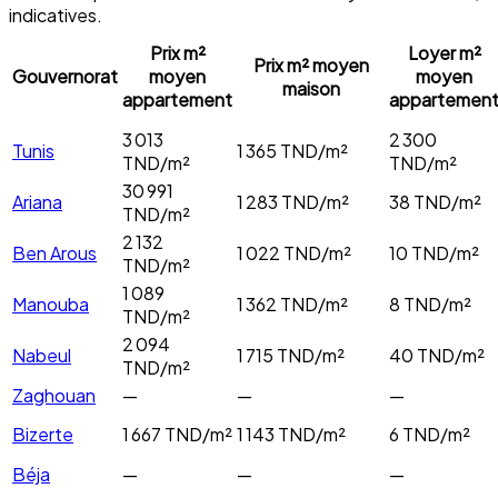
indicatives.
Prix m²
Loyer m²
Prix m² moyen
Gouvernorat
moyen
moyen
maison
appartement
appartemen
3 013
2 300
Tunis
1 365
TND/m²
TND/m²
TND/m²
30 991
Ariana
1 283
TND/m²
38
TND/m²
TND/m²
2 132
Ben Arous
1 022
TND/m²
10
TND/m²
TND/m²
1 089
Manouba
1 362
TND/m²
8
TND/m²
TND/m²
2 094
Nabeul
1 715
TND/m²
40
TND/m²
TND/m²
Zaghouan
—
—
—
Bizerte
1 667
TND/m²
1 143
TND/m²
6
TND/m²
Béja
—
—
—