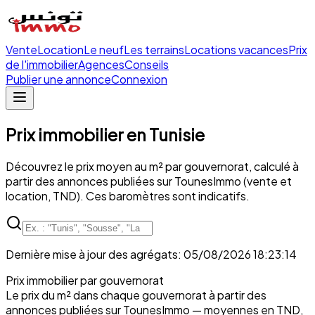
Vente
Location
Le neuf
Les terrains
Locations vacances
Prix
de l'immobilier
Agences
Conseils
Publier une annonce
Connexion
Prix immobilier en Tunisie
Découvrez le prix moyen au m² par gouvernorat, calculé à
partir des annonces publiées sur TounesImmo (vente et
location, TND). Ces baromètres sont indicatifs.
Dernière mise à jour des agrégats
:
05/08/2026 18:23:14
Prix immobilier par gouvernorat
Le prix du m² dans chaque gouvernorat à partir des
annonces publiées sur TounesImmo — moyennes en TND,