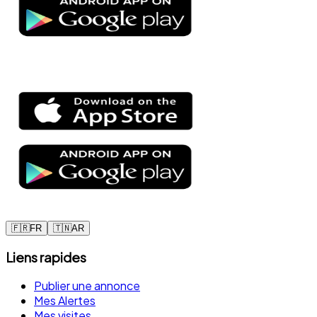
🇫🇷
FR
🇹🇳
AR
Liens rapides
Publier une annonce
Mes Alertes
Mes visites