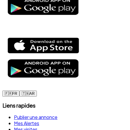
🇫🇷
FR
🇹🇳
AR
Liens rapides
Publier une annonce
Mes Alertes
Mes visites