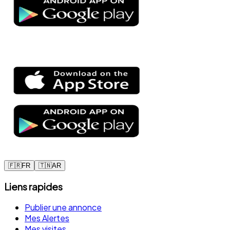
🇫🇷
FR
🇹🇳
AR
Liens rapides
Publier une annonce
Mes Alertes
Mes visites