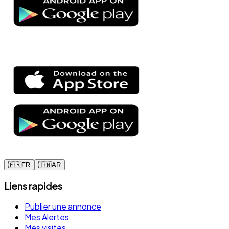
🇫🇷
FR
🇹🇳
AR
Liens rapides
Publier une annonce
Mes Alertes
Mes visites