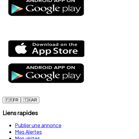
🇫🇷
FR
🇹🇳
AR
Liens rapides
Publier une annonce
Mes Alertes
Mes visites