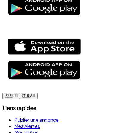
🇫🇷
FR
🇹🇳
AR
Liens rapides
Publier une annonce
Mes Alertes
Mes visites