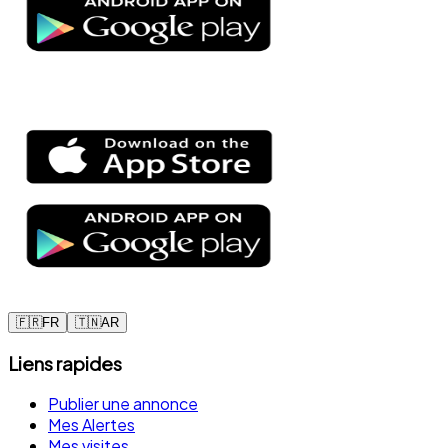
🇫🇷
FR
🇹🇳
AR
Liens rapides
Publier une annonce
Mes Alertes
Mes visites