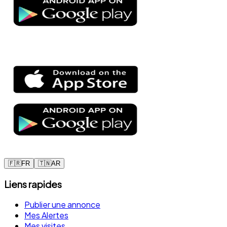
🇫🇷
FR
🇹🇳
AR
Liens rapides
Publier une annonce
Mes Alertes
Mes visites