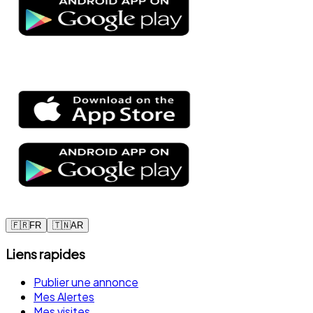
🇫🇷
FR
🇹🇳
AR
Liens rapides
Publier une annonce
Mes Alertes
Mes visites