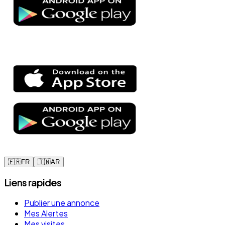
🇫🇷
FR
🇹🇳
AR
Liens rapides
Publier une annonce
Mes Alertes
Mes visites