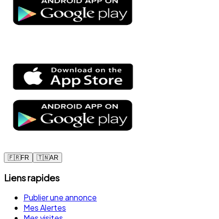
🇫🇷
FR
🇹🇳
AR
Liens rapides
Publier une annonce
Mes Alertes
Mes visites