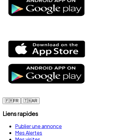
🇫🇷
FR
🇹🇳
AR
Liens rapides
Publier une annonce
Mes Alertes
Mes visites