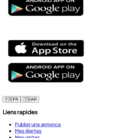
🇫🇷
FR
🇹🇳
AR
Liens rapides
Publier une annonce
Mes Alertes
Mes visites