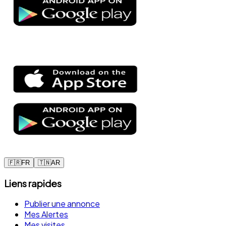
🇫🇷
FR
🇹🇳
AR
Liens rapides
Publier une annonce
Mes Alertes
Mes visites