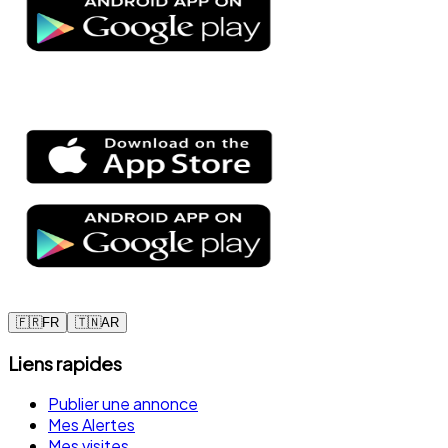
🇫🇷
FR
🇹🇳
AR
Liens rapides
Publier une annonce
Mes Alertes
Mes visites