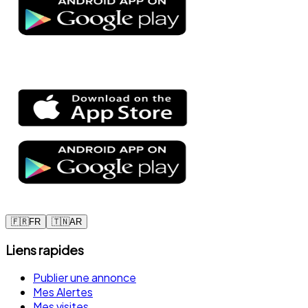
🇫🇷
FR
🇹🇳
AR
Liens rapides
Publier une annonce
Mes Alertes
Mes visites