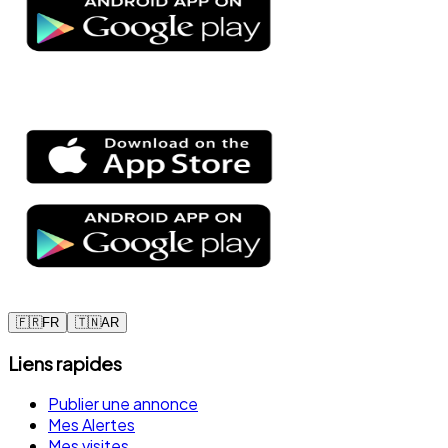
🇫🇷
FR
🇹🇳
AR
Liens rapides
Publier une annonce
Mes Alertes
Mes visites