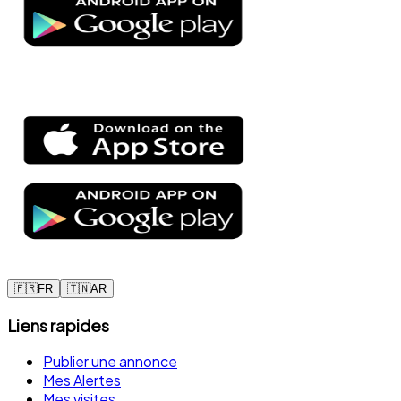
🇫🇷
FR
🇹🇳
AR
Liens rapides
Publier une annonce
Mes Alertes
Mes visites