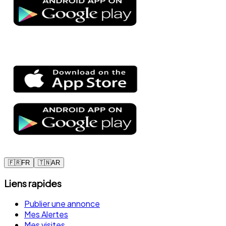
🇫🇷
FR
🇹🇳
AR
Liens rapides
Publier une annonce
Mes Alertes
Mes visites