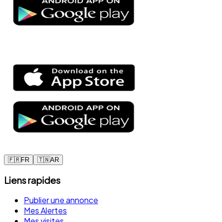
🇫🇷
FR
🇹🇳
AR
Liens rapides
Publier une annonce
Mes Alertes
Mes visites