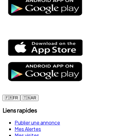
🇫🇷
FR
🇹🇳
AR
Liens rapides
Publier une annonce
Mes Alertes
Mes visites