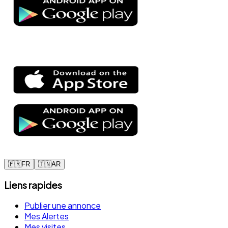
🇫🇷
FR
🇹🇳
AR
Liens rapides
Publier une annonce
Mes Alertes
Mes visites