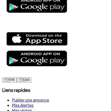
🇫🇷
FR
🇹🇳
AR
Liens rapides
Publier une annonce
Mes Alertes
Mes visites