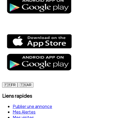
🇫🇷
FR
🇹🇳
AR
Liens rapides
Publier une annonce
Mes Alertes
Mes visites