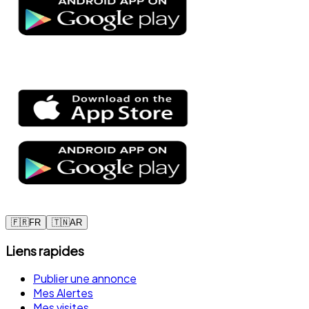
🇫🇷
FR
🇹🇳
AR
Liens rapides
Publier une annonce
Mes Alertes
Mes visites