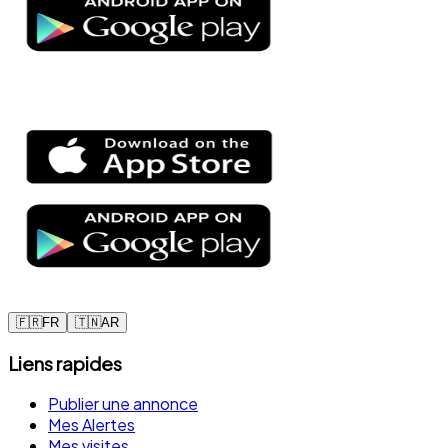
🇫🇷
FR
🇹🇳
AR
Liens rapides
Publier une annonce
Mes Alertes
Mes visites