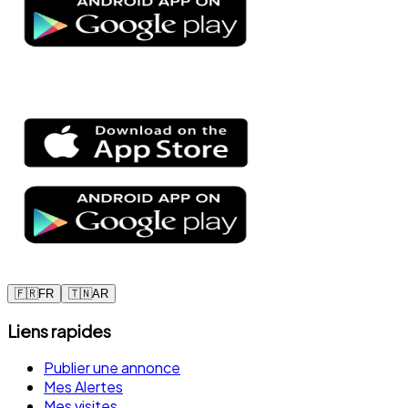
🇫🇷
FR
🇹🇳
AR
Liens rapides
Publier une annonce
Mes Alertes
Mes visites