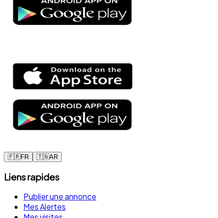
🇫🇷
FR
🇹🇳
AR
Liens rapides
Publier une annonce
Mes Alertes
Mes visites