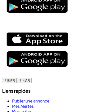
🇫🇷
FR
🇹🇳
AR
Liens rapides
Publier une annonce
Mes Alertes
Mes visites