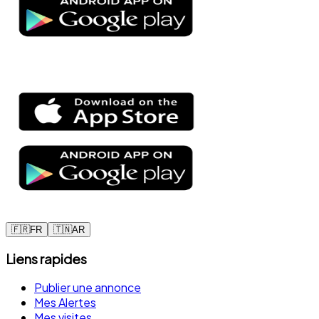
🇫🇷
FR
🇹🇳
AR
Liens rapides
Publier une annonce
Mes Alertes
Mes visites