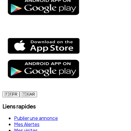
🇫🇷
FR
🇹🇳
AR
Liens rapides
Publier une annonce
Mes Alertes
Mes visites