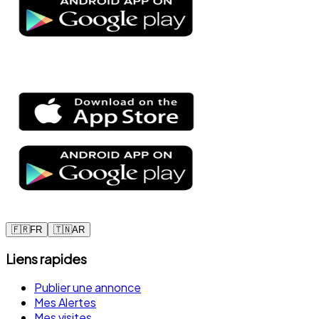
🇫🇷
FR
🇹🇳
AR
Liens rapides
Publier une annonce
Mes Alertes
Mes visites