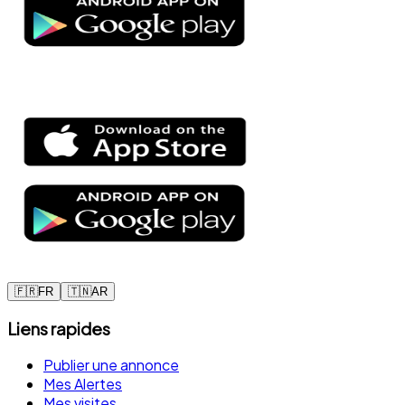
🇫🇷
FR
🇹🇳
AR
Liens rapides
Publier une annonce
Mes Alertes
Mes visites