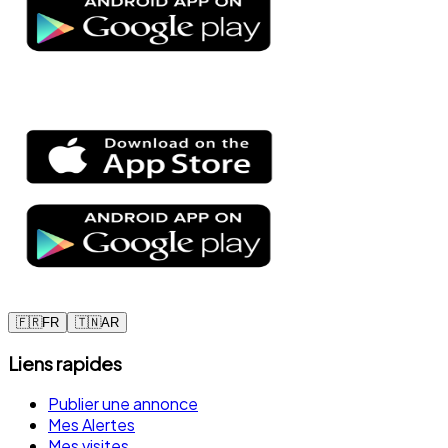
🇫🇷
FR
🇹🇳
AR
Liens rapides
Publier une annonce
Mes Alertes
Mes visites