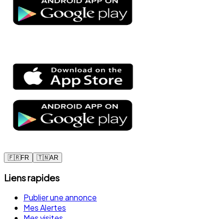
🇫🇷
FR
🇹🇳
AR
Liens rapides
Publier une annonce
Mes Alertes
Mes visites