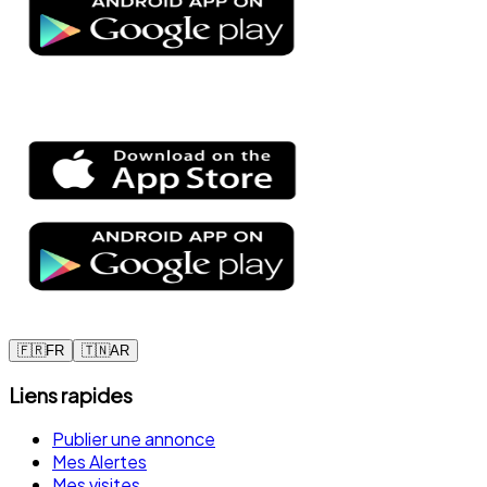
🇫🇷
FR
🇹🇳
AR
Liens rapides
Publier une annonce
Mes Alertes
Mes visites