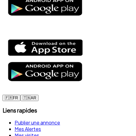
🇫🇷
FR
🇹🇳
AR
Liens rapides
Publier une annonce
Mes Alertes
Mes visites