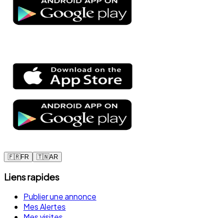
🇫🇷
FR
🇹🇳
AR
Liens rapides
Publier une annonce
Mes Alertes
Mes visites