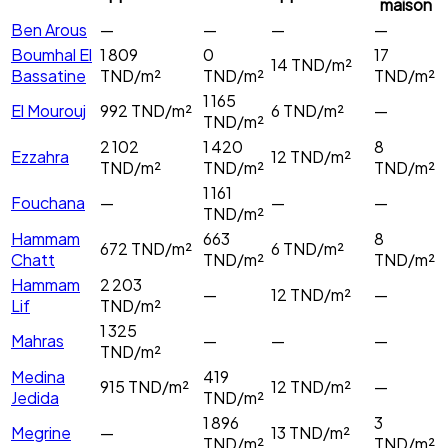
maison
Ben Arous
—
—
—
—
Boumhal El
1 809
0
17
14
TND/m²
Bassatine
TND/m²
TND/m²
TND/m²
1 165
El Mourouj
992
TND/m²
6
TND/m²
—
TND/m²
2 102
1 420
8
Ezzahra
12
TND/m²
TND/m²
TND/m²
TND/m²
1 161
Fouchana
—
—
—
TND/m²
Hammam
663
8
672
TND/m²
6
TND/m²
Chatt
TND/m²
TND/m²
Hammam
2 203
—
12
TND/m²
—
Lif
TND/m²
1 325
Mahras
—
—
—
TND/m²
Medina
419
915
TND/m²
12
TND/m²
—
Jedida
TND/m²
1 896
3
Megrine
—
13
TND/m²
TND/m²
TND/m²