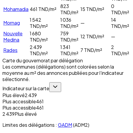
823
0
Mohamadia
461
TND/m²
15
TND/m²
TND/m²
TND/m²
1 542
1 036
14
Mornag
—
TND/m²
TND/m²
TND/m²
Nouvelle
1 680
759
12
TND/m²
—
Medina
TND/m²
TND/m²
2 439
1 341
2
Rades
7
TND/m²
TND/m²
TND/m²
TND/m²
Carte du gouvernorat par délégation
Les communes (délégations) sont colorées selon la
moyenne au m² des annonces publiées pour l’indicateur
sélectionné.
Indicateur sur la carte
Plus élevé
2 439
Plus accessible
461
Plus accessible
461
2 439
Plus élevé
Limites des délégations :
GADM
(ADM2)