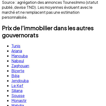
Source : agrégation des annonces TounesImmo (statut
publié, devise TND). Les moyennes évoluent avec le
marché et ne remplacent pas une estimation
personnalisée.
Prix de l’immobilier dans les autres
gouvernorats
Tunis
Ariana
Manouba
Nabeul
Zaghouan
Bizerte
Béja
Jendouba
Le Kef
Siliana
Sousse
Monastir
Mahdia