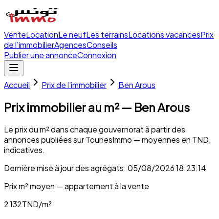
Vente
Location
Le neuf
Les terrains
Locations vacances
Prix
de l'immobilier
Agences
Conseils
Publier une annonce
Connexion
Accueil
Prix de l'immobilier
Ben Arous
Prix immobilier au m² — Ben Arous
Le prix du m² dans chaque gouvernorat à partir des
annonces publiées sur TounesImmo — moyennes en TND,
indicatives.
Dernière mise à jour des agrégats
:
05/08/2026 18:23:14
Prix m² moyen — appartement à la vente
2 132
TND/m²