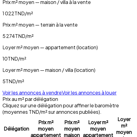
Prix m² moyen — maison / villa à la vente
1 022
TND/m²
Prix m² moyen — terrain à la vente
5 274
TND/m²
Loyer m² moyen — appartement (location)
10
TND/m²
Loyer m² moyen — maison / villa (location)
5
TND/m²
Voir les annonces à vendre
Voir les annonces à louer
Prix au m² par délégation
Cliquez sur une délégation pour affiner le baromètre
(moyennes TND/m² sur annonces publiées).
Loyer
Prix m²
Prix m²
Loyer m²
m²
Délégation
moyen
moyen
moyen
moyen
appartement
maison
appartement